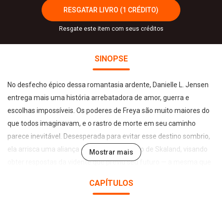
RESGATAR LIVRO (1 CRÉDITO)
Resgate este item com seus créditos
SINOPSE
No desfecho épico dessa romantasia ardente, Danielle L. Jensen
entrega mais uma história arrebatadora de amor, guerra e
escolhas impossíveis. Os poderes de Freya são muito maiores do
que todos imaginavam, e o rastro de morte em seu caminho
parece inevitável. Desesperada para evitar esse destino sombrio,
ela arrisca uma aliança com o maior inimigo de Skaland, visando
Mostrar mais
obter respostas da vidente que previu seu futuro — a mesma que
enviou Bjorn para matá-la. Enquanto a jovem ainda ferve de raiva
CAPÍTULOS
pela traição de Bjorn, o juramento de sangue a obriga a mantê-lo
sempre por perto enquanto busca uma maneira de evitar a guerra
iminente. À medida que o conflito se aproxima, deuses e mortais