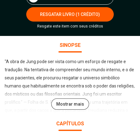
RESGATAR LIVRO (1 CRÉDITO)
Resgate este item com seus créditos
SINOPSE
"A obra de Jung pode ser vista como um esforço de resgate e
tradução. Na tentativa de compreender seu mundo interno, e o de
seus pacientes, ele procurou resgatar o universo simbólico
humano que habitualmente se encontra sob o poder das religiões,
dos místicos ou das filosofias orientais. Jung foi um escritor
prolífico." — Folha de S. Paulo "Jung cumpriu uma trajetória em
Mostrar mais
que, a partir dos cacos a que a psicanálise freudiana reduzira o
sentimento religioso, pretendeu reconstruir um misticismo
CAPÍTULOS
possível para o século XX." — Veja Quando alguma coisa escapa
da nossa consciência, essa coisa não deixou de existir, do mesmo