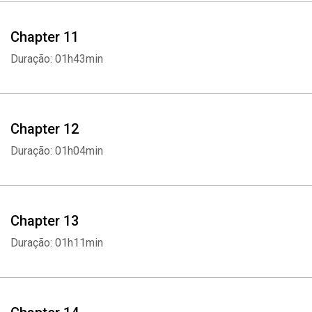
Chapter 11
Duração: 01h43min
Chapter 12
Whatsapp
Facebook
Twitter
E-mail
Duração: 01h04min
Chapter 13
Duração: 01h11min