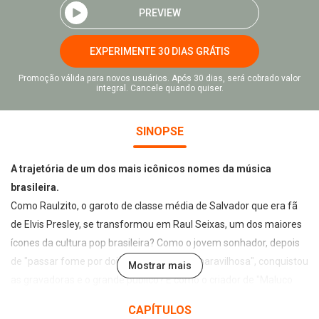
PREVIEW
EXPERIMENTE 30 DIAS GRÁTIS
Promoção válida para novos usuários. Após 30 dias, será cobrado valor
integral. Cancele quando quiser.
SINOPSE
A trajetória de um dos mais icônicos nomes da música
brasileira.
Como Raulzito, o garoto de classe média de Salvador que era fã
de Elvis Presley, se transformou em Raul Seixas, um dos maiores
ícones da cultura pop brasileira? Como o jovem sonhador, depois
de "passar fome por dois anos na cidade maravilhosa", conquistou
Mostrar mais
as gravadoras e o grande público? E como o criador de "Maluco
Beleza" e "Sociedade Alternativa", responsável por versos que se
CAPÍTULOS
confundem com a contracultura dos anos 1970, foi derrotado