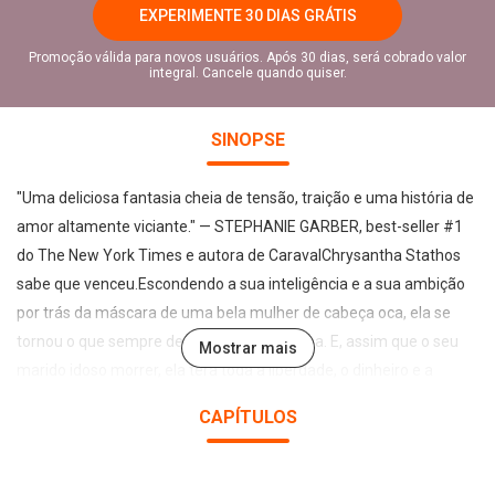
EXPERIMENTE 30 DIAS GRÁTIS
Promoção válida para novos usuários. Após 30 dias, será cobrado valor
integral. Cancele quando quiser.
SINOPSE
"Uma deliciosa fantasia cheia de tensão, traição e uma história de
amor altamente viciante." — STEPHANIE GARBER, best-seller #1
do The New York Times e autora de CaravalChrysantha Stathos
sabe que venceu.Escondendo a sua inteligência e a sua ambição
por trás da máscara de uma bela mulher de cabeça oca, ela se
tornou o que sempre desejou: uma duquesa. E, assim que o seu
Mostrar mais
marido idoso morrer, ela terá toda a liberdade, o dinheiro e a
segurança que sempre desejou.Ou pensou que teria…Eis que
CAPÍTULOS
surge em sua mansão um homem dizendo ser neto de seu
falecido marido. Logo, Chrysantha pensa que esse impostor quer
roubar a herança pela qual lutou para conquistar. E, para piorar a