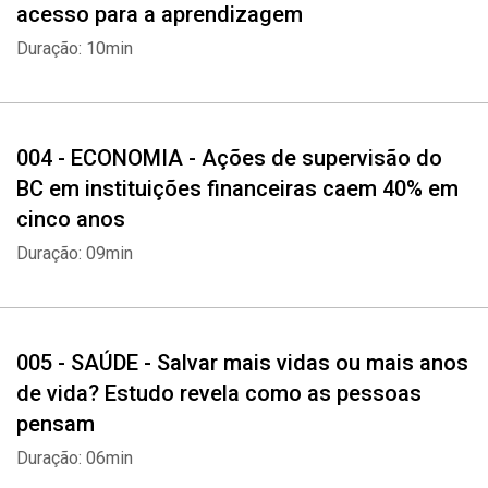
acesso para a aprendizagem
Duração: 10min
MUNDO
‘Entraram soldados com fuzis e fomos para debaixo das mesas’
Diretor-geral de jornalismo da TV Globo conta detalhes do jantar
interrompido por tiros e tensão em Washington
004 - ECONOMIA - Ações de supervisão do
BC em instituições financeiras caem 40% em
cinco anos
Duração: 09min
005 - SAÚDE - Salvar mais vidas ou mais anos
de vida? Estudo revela como as pessoas
pensam
Duração: 06min
Whatsapp
Facebook
Twitter
E-mail