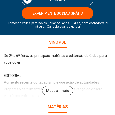
EXPERIMENTE 30 DIAS GRÁTIS
Promoção válida para novos usuários. Após 30 dias, será cobrado valor
integral. Cancele quando quiser.
SINOPSE
De 2ª a 6ª feira, as principais matérias e editoriais do Globo para
você ouvir
EDITORIAL
Aumento recente do tabagismo exige ação de autoridades
Proporção de fumantes voltou a subir com avanço do cigarro
Mostrar mais
eletrônico entre os jovens
MATÉRIAS
POLÍTICA