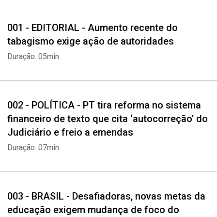
Manifesto eleitoral
PT tira reforma no sistema financeiro de texto que cita
001 - EDITORIAL - Aumento recente do
‘autocorreção’ do Judiciário e freio a emendas
tabagismo exige ação de autoridades
BRASIL
Duração: 05min
Rumo ao básico
Desafiadoras, novas metas da educação exigem mudança de
foco do acesso para a aprendizagem
002 - POLÍTICA - PT tira reforma no sistema
ECONOMIA
financeiro de texto que cita ‘autocorreção’ do
Controle enfraquecido
Judiciário e freio a emendas
Ações de supervisão do BC em instituições financeiras caem 40%
Duração: 07min
em cinco anos
SAÚDE
Pura matemática?
003 - BRASIL - Desafiadoras, novas metas da
Salvar mais vidas ou mais anos de vida? Estudo revela como as
educação exigem mudança de foco do
pessoas pensam