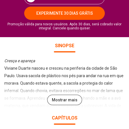
EXPERIMENTE 30 DIAS GRÁTIS
Promoção válida para novos usuários. Após 30 dias, será cobrado valor
integral. Cancele quando quiser.
SINOPSE
Cresça e apareça
Viviane Duarte nasceu e cresceu na periferia da cidade de São
Paulo. Usava sacola de plástico nos pés para andar na rua em que
morava. Quando estava quente, a sacola a protegia do calor
infernal. Quando chovia, evitava escorregões no mar de lama que
se formava. Aprendeu a negociar acompanhando a mãe e a avó
Mostrar mais
materna, que vendiam doces e roupas para sobreviver. A vida de
Viviane não é um conto de fadas, mas, como sempre estudou e
CAPÍTULOS
teve foco e perseverança, conseguiu o seu objetivo.
Mais conhecida como Vivi, ela seguiu um caminho que está