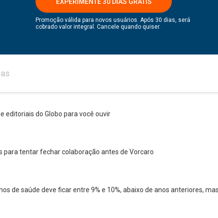
EXPERIMENTE 30 DIAS GRÁTIS
Promoção válida para novos usuários. Após 30 dias, será
cobrado valor integral. Cancele quando quiser.
ias
 e editoriais do Globo para você ouvir
 para tentar fechar colaboração antes de Vorcaro
anos de saúde deve ficar entre 9% e 10%, abaixo de anos anteriores, mas