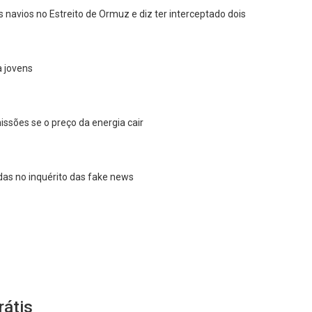
ês navios no Estreito de Ormuz e diz ter interceptado dois
a jovens
issões se o preço da energia cair
ídas no inquérito das fake news
Whatsapp
Facebook
Twitter
E-mail
rátis