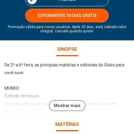
EXPERIMENTE 30 DIAS GRÁTIS
Promoção válida para novos usuários. Após 30 dias, será cobrado valor
integral. Cancele quando quiser.
SINOPSE
De 2ª a 6ª feira, as principais matérias e editoriais do Globo para
você ouvir
MUNDO
Coleção de recuos
Extensão de cessar-fogo revela posição frágil de Trump em
Mostrar mais
negociação com Irã
MATÉRIAS
POLÍTICA