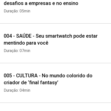
desafios a empresas e no ensino
imersiva no CCBB do Rio: ‘o que o público vai ver é a essência da
Duração: 05min
minha arte’
OPINIÃO DO GLOBO
Derrotar juro alto é desafio comparável ao do Plano Real
004 - SAÚDE - Seu smartwatch pode estar
Causas do problema são conhecidas, e nenhuma delas intratável
mentindo para você
— da baixa poupança ao desequilíbrio fiscal
Duração: 07min
005 - CULTURA - No mundo colorido do
criador de ‘final fantasy’
Duração: 04min
Whatsapp
Facebook
Twitter
E-mail