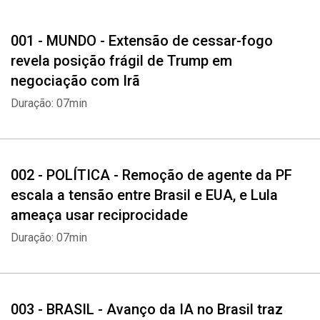
Relação abalada
Remoção de agente da PF escala a tensão entre Brasil e EUA, e
001 - MUNDO - Extensão de cessar-fogo
Lula ameaça usar reciprocidade
revela posição frágil de Trump em
BRASIL
negociação com Irã
Avanço da IA no Brasil traz desafios a empresas e no ensino
Duração: 07min
Uso da tecnologia para a resolução de problemas sociais é tema
deste ano do Prêmio Jovem Cientista, que está com inscrições
abertas até 31 de julho
002 - POLÍTICA - Remoção de agente da PF
SAÚDE
escala a tensão entre Brasil e EUA, e Lula
Relógio impreciso
ameaça usar reciprocidade
Seu smartwatch pode estar mentindo para você
Duração: 07min
CULTURA
No mundo colorido do criador de ‘final fantasy’
Autor do visual da franquia de videogame e de animes, japonês
003 - BRASIL - Avanço da IA no Brasil traz
Yoshitaka Amano abre mostra com trabalhos inéditos e sala