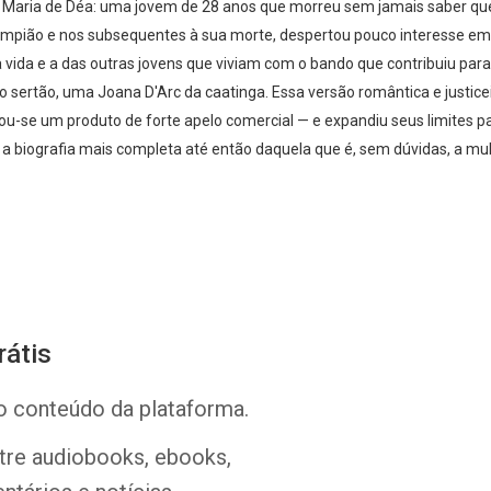
 Maria de Déa: uma jovem de 28 anos que morreu sem jamais saber que
mpião e nos subsequentes à sua morte, despertou pouco interesse em p
vida e a das outras jovens que viviam com o bando que contribuiu para
 sertão, uma Joana D'Arc da caatinga. Essa versão romântica e justice
rnou-se um produto de forte apelo comercial — e expandiu seus limites p
ói a biografia mais completa até então daquela que é, sem dúvidas, a m
Whatsapp
Facebook
Twitter
E-mail
rátis
o conteúdo da plataforma.
ntre audiobooks, ebooks,