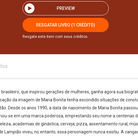
PREVIEW
RESGATAR LIVRO (1 CRÉDITO)
Resgate este item com seus créditos
los
brasileiro, que inspirou gerações de mulheres, ganha agora sua biogr
icação da imagem de Maria Bonita tenha escondido situações de constan
tão. Desde os anos 1990, a data de nascimento de Maria Bonita passou 
ormou-se em uma marca poderosa, emprestando seu nome a centenas d
eleza, academias de ginástica, cerveja, pizza, assentamento rural, músi
de Lampião viveu, no entanto, essa personagem nunca existiu. A cang