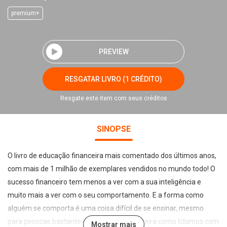
premium+
PREVIEW
RESGATAR LIVRO (1 CRÉDITO)
Resgate este item com seus créditos
SINOPSE
O livro de educação financeira mais comentado dos últimos anos,
com mais de 1 milhão de exemplares vendidos no mundo todo! O
sucesso financeiro tem menos a ver com a sua inteligência e
muito mais a ver com o seu comportamento. E a forma como
alguém se comporta é uma coisa difícil de se ensinar, mesmo
para pessoas bastante inteligentes. A maneira como lidamos com
Mostrar mais