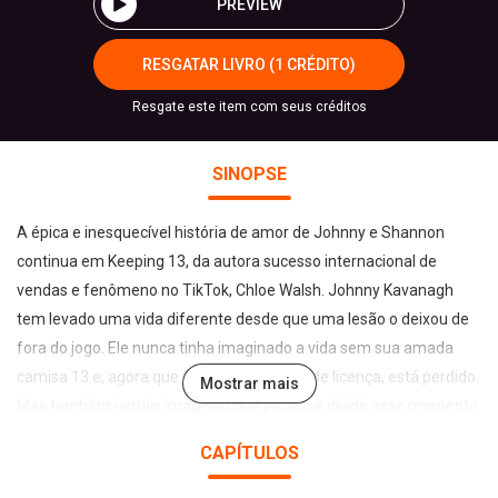
PREVIEW
RESGATAR LIVRO (1 CRÉDITO)
Resgate este item com seus créditos
SINOPSE
A épica e inesquecível história de amor de Johnny e Shannon
continua em Keeping 13, da autora sucesso internacional de
vendas e fenômeno no TikTok, Chloe Walsh. Johnny Kavanagh
tem levado uma vida diferente desde que uma lesão o deixou de
fora do jogo. Ele nunca tinha imaginado a vida sem sua amada
camisa 13 e, agora que foi obrigado a sair de licença, está perdido.
Mostrar mais
Mas também jamais imaginou que pudesse dividir esse momento
com alguém, ou melhor, uma garota. Shannon Lynch sempre foi
CAPÍTULOS
boa em guardar segredos. Ela percebeu que homens ruins não
existem só nos livros, pelo contrário: são bem reais. Após uma