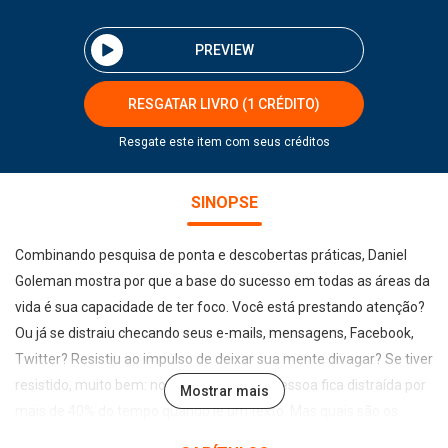
PREVIEW
RESGATAR LIVRO (1 CRÉDITO)
Resgate este item com seus créditos
SINOPSE
Combinando pesquisa de ponta e descobertas práticas, Daniel
Goleman mostra por que a base do sucesso em todas as áreas da
vida é sua capacidade de ter foco. Você está prestando atenção?
Ou já se distraiu checando seus e-mails, mensagens, Facebook,
Twitter? Resistiu ao impulso de deixar sua mente divagar? Se tiver
resistido, muito bem: normalmente uma pessoa fica distraída por
Mostrar mais
mais de 40% do tempo quando lê um texto. Mas quais são os
benefícios de ficar focado por um longo período? Uma palavra: