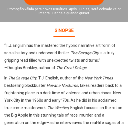
Promoção válida para novos usuários. Após 30 dias, será cobrado valor
integral. Cancele quando quiser.
SINOPSE
“T.J. English has the mastered the hybrid narrative art form of
social history and underworld thriller.
The Savage City
is a truly
gripping read filled with unexpected twists and turns.”
—Douglas Brinkley, author of
The Great Deluge
In
The Savage City
, T.J. English, author of the
New York Times
bestselling blockbuster
Havana Nocturne
, takes readers back to a
frightening place in a dark time of violence and urban chaos: New
York City in the 1960s and early ’70s. As he did in his acclaimed
true crime masterwork,
The Westies
, English focuses on the rot on
the Big Apple in this stunning tale of race, murder, and a
generation on the edge—as he interweaves the real-life sagas of a