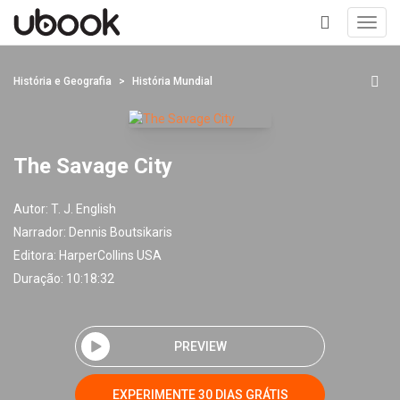
Toggl
navig
+
História e Geografia
História Mundial
The Savage City
Autor:
T. J. English
Narrador:
Dennis Boutsikaris
Editora:
HarperCollins USA
Duração: 10:18:32
PREVIEW
EXPERIMENTE 30 DIAS GRÁTIS