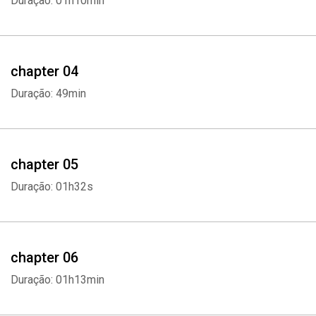
Duração: 01h10min
concreto rumo à equidade. "O livro é conciso, completo e
totalmente envolvente." — Richard Thaler, economista e coautor
de Nudge
chapter 04
Duração: 49min
chapter 05
Duração: 01h32s
chapter 06
Duração: 01h13min