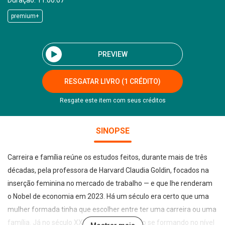
Duração: 11:00:07
premium+
PREVIEW
RESGATAR LIVRO (1 CRÉDITO)
Resgate este item com seus créditos
SINOPSE
Carreira e família reúne os estudos feitos, durante mais de três
décadas, pela professora de Harvard Claudia Goldin, focados na
inserção feminina no mercado de trabalho — e que lhe renderam
o Nobel de economia em 2023. Há um século era certo que uma
mulher formada tinha que escolher entre ter uma carreira ou uma
família. Já no século XXI, as mulheres estão se formando no nível