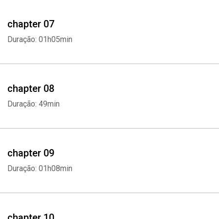
chapter 07
Duração: 01h05min
chapter 08
Duração: 49min
chapter 09
Whatsapp
Facebook
Twitter
E-mail
Duração: 01h08min
chapter 10