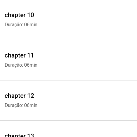
chapter 10
Duração: 06min
chapter 11
Whatsapp
Facebook
Twitter
E-mail
Duração: 06min
chapter 12
Duração: 06min
chapter 13