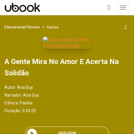
Toggl
navig
+
Educacional/Técnico
Cursos
A Gente Mira No Amor E Acerta Na
Solidão
Autor:
Ana Suy
Narrador:
Ana Suy
Editora:
Paidós
Duração: 3:43:20
PREVIEW