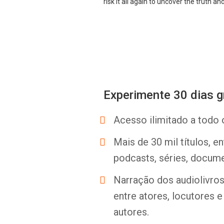
risk it all again to uncover the truth an
Experimente 30 dias g
Acesso ilimitado a todo 
Mais de 30 mil títulos, e
podcasts, séries, docume
Narração dos audiolivros 
entre atores, locutores 
autores.