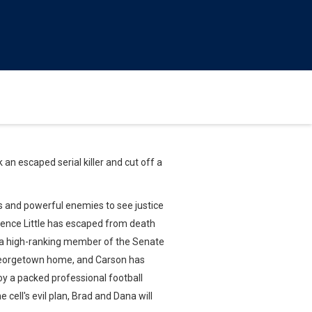
k an escaped serial killer and cut off a
s and powerful enemies to see justice
arence Little has escaped from death
, a high-ranking member of the Senate
s Georgetown home, and Carson has
roy a packed professional football
 cell's evil plan, Brad and Dana will