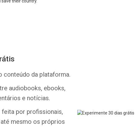
d save their country.
rátis
Whatsapp
Facebook
Twitter
E-mail
o conteúdo da plataforma.
ntre audiobooks, ebooks,
ntários e notícias.
feita por profissionais,
e até mesmo os próprios