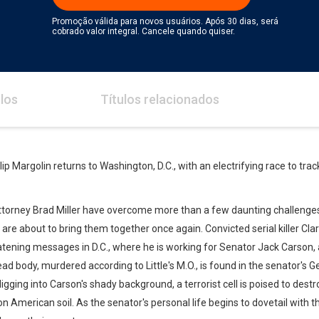
Promoção válida para novos usuários. Após 30 dias, será
cobrado valor integral. Cancele quando quiser.
los
Títulos relacionados
lip Margolin returns to Washington, D.C., with an electrifying race to trac
attorney Brad Miller have overcome more than a few daunting challenge
re about to bring them together once again. Convicted serial killer Cl
atening messages in D.C., where he is working for Senator Jack Carson
ead body, murdered according to Little's M.O., is found in the senator'
gging into Carson's shady background, a terrorist cell is poised to dest
 American soil. As the senator's personal life begins to dovetail with the