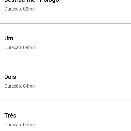
Destrua-me narra os eventos ocorridos entre os dois primeiros
Duração: 02min
livros da série, Estilhaça-me e Liberta-me, sob o ponto de vista de
Warner, que não consegue parar de pensar em Juliette – e fará de
tudo para encontrá-la.
Um
Fragmenta-me aborda os eventos ocorridos entre os livros dois e
Duração: 04min
três, Liberta-me e Incendeia-me, e é contado da perspectiva de
Adam, que está focado na segurança de Juliette, Kenji e seu
irmão.
Dois
Além dos dois contos, Unifica-me apresenta ainda o famoso diário
Duração: 04min
de Juliette! Imperdível para quem ama o mundo distópico de
Tahereh Mafi!
Três
Duração: 07min