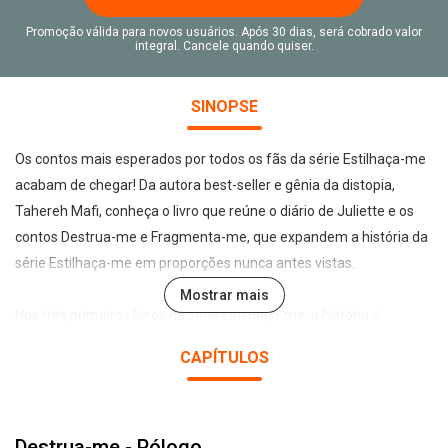
Promoção válida para novos usuários. Após 30 dias, será cobrado valor
integral. Cancele quando quiser.
SINOPSE
Os contos mais esperados por todos os fãs da série Estilhaça-me
acabam de chegar! Da autora best-seller e gênia da distopia,
Tahereh Mafi, conheça o livro que reúne o diário de Juliette e os
contos Destrua-me e Fragmenta-me, que expandem a história da
série Estilhaça-me em proporções nunca antes vistas.
Mostrar mais
Nos três primeiros livros da série Estilhaça-me, a história é
contada pela heroína Juliette. Mas o que pensam e sentem
CAPÍTULOS
Warner e Adam, os dois jovens que surgiram em sua vida e
embaralharam suas emoções? É o que descobrimos nos dois
contos apresentados em Unifica-me!
Destrua-me - Pólogo