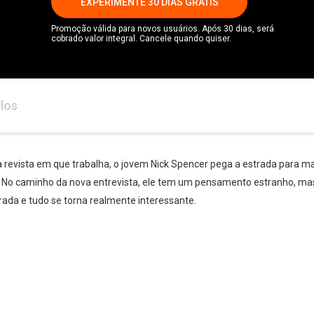
EXPERIMENTE 30 DIAS GRÁTIS
Promoção válida para novos usuários. Após 30 dias, será
cobrado valor integral. Cancele quando quiser.
los
 revista em que trabalha, o jovem Nick Spencer pega a estrada para m
 No caminho da nova entrevista, ele tem um pensamento estranho, mas 
rada e tudo se torna realmente interessante.