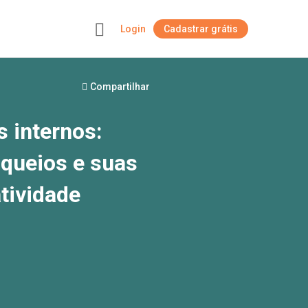
Login
Cadastrar grátis
+
Compartilhar
 internos:
oqueios e suas
atividade