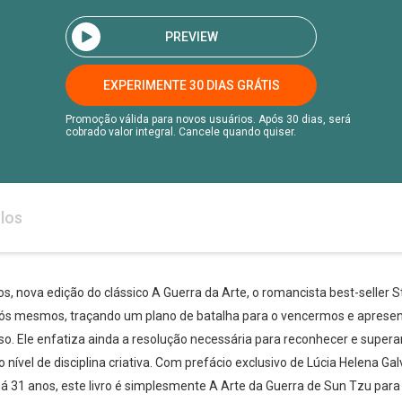
PREVIEW
EXPERIMENTE 30 DIAS GRÁTIS
Promoção válida para novos usuários. Após 30 dias, será
cobrado valor integral. Cancele quando quiser.
los
 nova edição do clássico A Guerra da Arte, o romancista best-seller Ste
nós mesmos, traçando um plano de batalha para o vencermos e apres
. Ele enfatiza ainda a resolução necessária para reconhecer e superar
nível de disciplina criativa. Com prefácio exclusivo de Lúcia Helena Gal
á 31 anos, este livro é simplesmente A Arte da Guerra de Sun Tzu para