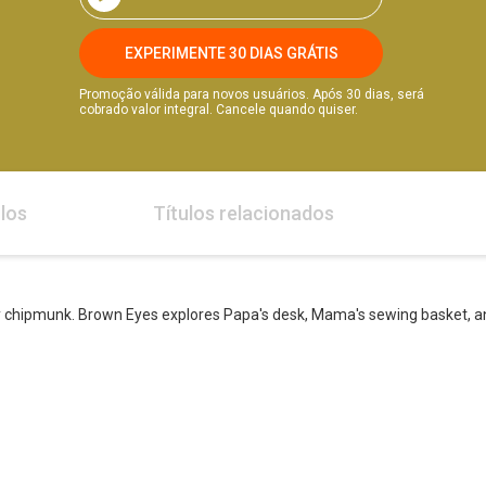
EXPERIMENTE 30 DIAS GRÁTIS
Promoção válida para novos usuários. Após 30 dias, será
cobrado valor integral. Cancele quando quiser.
los
Títulos relacionados
 chipmunk. Brown Eyes explores Papa's desk, Mama's sewing basket, and