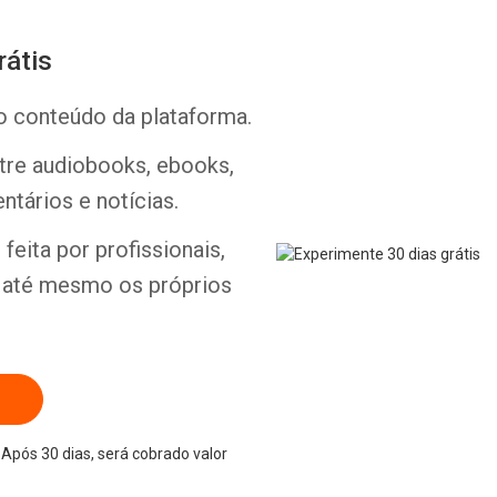
rátis
o conteúdo da plataforma.
ntre audiobooks, ebooks,
Whatsapp
Facebook
Twitter
E-mail
ntários e notícias.
feita por profissionais,
e até mesmo os próprios
Após 30 dias, será cobrado valor