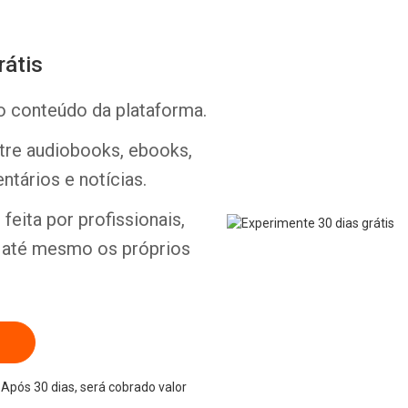
rátis
o conteúdo da plataforma.
Whatsapp
Facebook
Twitter
E-mail
ntre audiobooks, ebooks,
ntários e notícias.
feita por profissionais,
e até mesmo os próprios
Após 30 dias, será cobrado valor