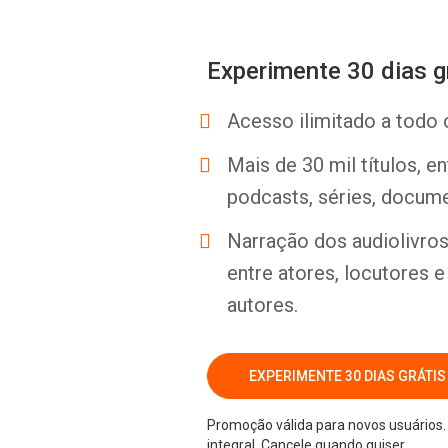
Experimente 30 dias g
Acesso ilimitado a todo 
Mais de 30 mil títulos, e
podcasts, séries, docume
Narração dos audiolivros 
entre atores, locutores 
autores.
EXPERIMENTE 30 DIAS GRÁTIS
Promoção válida para novos usuários. 
integral. Cancele quando quiser.