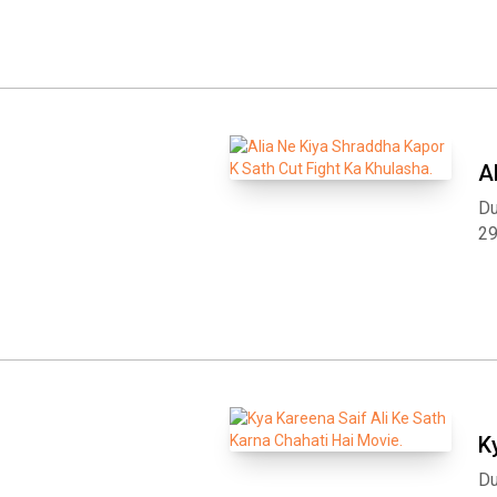
A
Du
2
K
Du