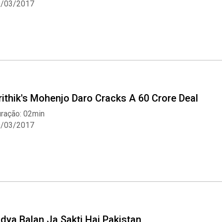
9/03/2017
rithik's Mohenjo Daro Cracks A 60 Crore Deal
ração: 02min
9/03/2017
idya Balan Ja Sakti Hai Pakistan