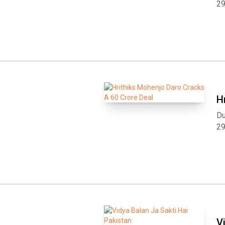
2
H
Du
2
V