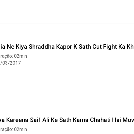
lia Ne Kiya Shraddha Kapor K Sath Cut Fight Ka Kh
Whatsapp
Facebook
Twitter
E-mail
ração: 02min
9/03/2017
ya Kareena Saif Ali Ke Sath Karna Chahati Hai Mov
ração: 02min