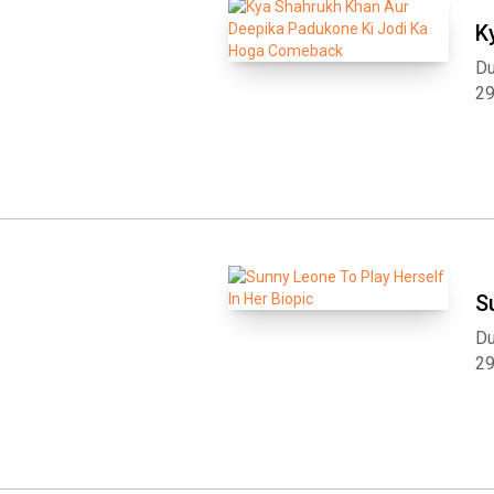
K
Du
2
S
Du
2